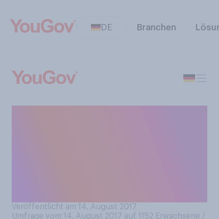
DE
Branchen
Lösu
Wenn Sie an Ihr
gewöhnliches
Aufstehverhalten denken,
kommen Sie morgens leicht
aus dem Bett oder eher
schwieriger?
Veröffentlicht am 14. August 2017
Umfrage vom 14. August 2017 auf 1152
Erwachsene /