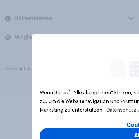
Unternehmen
Mitglieder und Kunden
Copyright © 2026 YouGov PLC. Alle Rechte vorbehalten.
Wenn Sie auf "Alle akzeptieren" klicken, 
zu, um die Websitenavigation und -Nutzun
Marketing zu unterstützen.
Datenschutz 
Cook
A