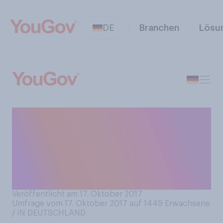
DE
Branchen
Lösu
Können Sie sich generell
vorstellen, in Ihrem
Testament wohltätige
Organisationen zu
bedenken?
Veröffentlicht am 17. Oktober 2017
Umfrage vom 17. Oktober 2017 auf 1449
Erwachsene
/ IN DEUTSCHLAND