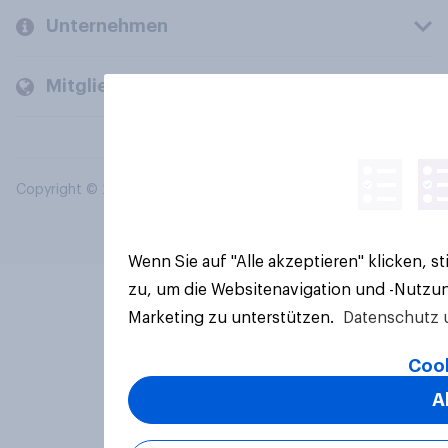
Unternehmen
Mitglieder und Kunden
Copyright © 2026 YouGov PLC. Alle Rechte vorbehalten.
Wenn Sie auf "Alle akzeptieren" klicken, 
zu, um die Websitenavigation und -Nutzun
Marketing zu unterstützen.
Datenschutz 
Cook
A