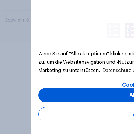
Copyright © 2026 YouGov PLC. Alle Rechte vorbehalten.
Wenn Sie auf "Alle akzeptieren" klicken, 
zu, um die Websitenavigation und -Nutzun
Marketing zu unterstützen.
Datenschutz 
Cook
A