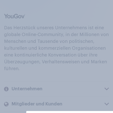
Das Herzstück unseres Unternehmens ist eine
globale Online-Community, in der Millionen von
Menschen und Tausende von politischen,
kulturellen und kommerziellen Organisationen
eine kontinuierliche Konversation über ihre
Überzeugungen, Verhaltensweisen und Marken
führen.
Unternehmen
Mitglieder und Kunden