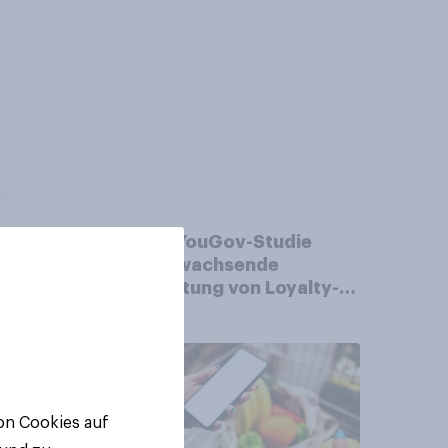
Neue YouGov-Studie
nd
zeigt wachsende
ulse
Bedeutung von Loyalty-
ppen
Apps im FMCG-Markt
von Cookies auf