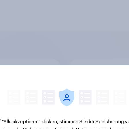
z-Talk: Mit wem
Eistee in Österreich:
chen die Deutschen
Stabile Nachfrage u
tlich über Geld?
neue Wachstumsimp
in zentralen Zielgru
 "Alle akzeptieren" klicken, stimmen Sie der Speicherung 