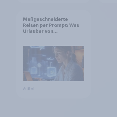
Maßgeschneiderte
Reisen per Prompt: Was
Urlauber von
personalisierter KI
erwarten, und welche KI-
Tools bei der
Reiseplanung bereits
genutzt werden
Artikel