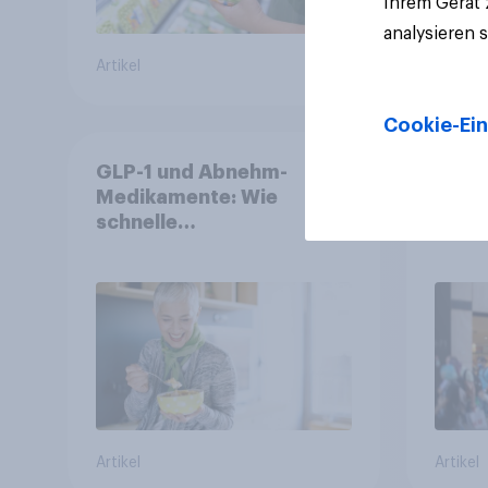
Ihrem Gerät
analysieren 
Artikel
Artikel
Cookie-Ein
GLP-1 und Abnehm-
Beste
Medikamente: Wie
2026:
schnelle
symp
Gesundheitslösungen
Unte
den FMCG-Sektor
junge
umgestalten
Artikel
Artikel