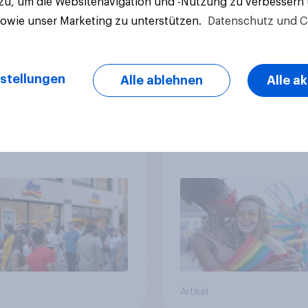
 zu, um die Websitenavigation und -Nutzung zu verbessern
sowie unser Marketing zu unterstützen.
Datenschutz und C
Artikel
stellungen
Alle ablehnen
Alle a
 Familien-Marken
Pride Month in der
 dm siegt als
Schweiz: Knapp die
athischstes
Hälfte bewertet
rnehmen unter
Regenbogen-Logos
n Familien
positiv – Glaubwürdi
bleibt umstritten
Artikel