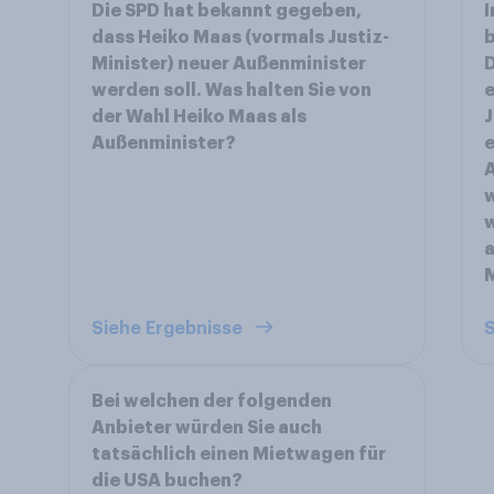
Die SPD hat bekannt gegeben,
dass Heiko Maas (vormals Justiz-
b
Minister) neuer Außenminister
D
werden soll. Was halten Sie von
e
der Wahl Heiko Maas als
J
Außenminister?
e
A
w
w
a
Siehe Ergebnisse
S
Bei welchen der folgenden
Anbieter würden Sie auch
tatsächlich einen Mietwagen für
die USA buchen?