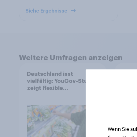
Siehe Ergebnisse
Weitere Umfragen anzeigen
Deutschland isst
Finan
vielfältig: YouGov-Studie
spre
zeigt flexible
eigen
Ernährungstrends statt
starrer Diäten
Wenn Sie auf