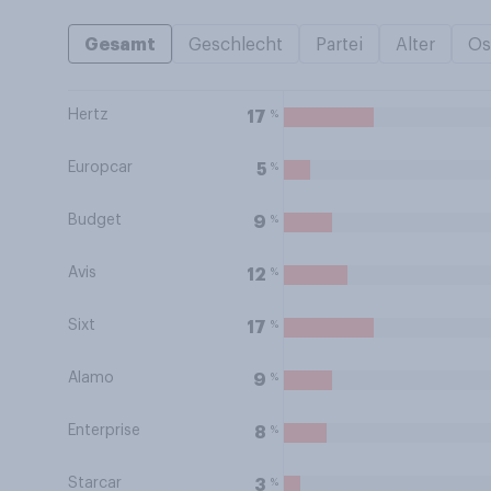
Gesamt
Geschlecht
Partei
Alter
Os
Hertz
%
17
Europcar
%
5
Budget
%
9
Avis
%
12
Sixt
%
17
Alamo
%
9
Enterprise
%
8
Starcar
%
3