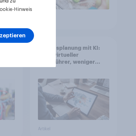
 und zu
ookie-Hinweis
Artikel
kzeptieren
Urlaubsplanung mit KI:
Mehr virtueller
Reiseführer, weniger
Buchungsagent
gkeit
Artikel