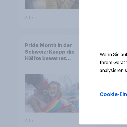
Artikel
Artikel
Pride Month in der
Schweiz: Knapp die
Wenn Sie auf
Hälfte bewertet
Ihrem Gerät
Regenbogen-Logos
analysieren 
positiv – Glaubwürdigkeit
bleibt umstritten
Cookie-Ein
Artikel