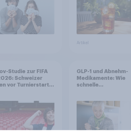
Artikel
v-Studie zur FIFA
GLP-1 und Abnehm-
026: Schweizer
Medikamente: Wie
en vor Turnierstart
schnelle
Begeisterung als
Gesundheitslösung
sche
den FMCG-Sektor
umgestalten