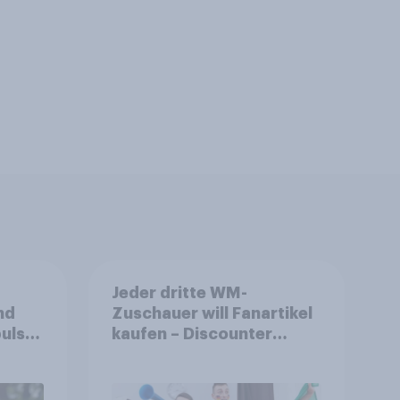
Jeder dritte WM-
nd
Zuschauer will Fanartikel
ulse
kaufen – Discounter
ppen
relevanter als DFB- und
FIFA-Shops