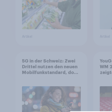
Artikel
Artikel
5G in der Schweiz: Zwei
YouGo
Drittel nutzen den neuen
WM 2
Mobilfunkstandard, doch
zeigt
Gesundheitsbedenken
mehr 
bleiben weit verbreitet
Deut