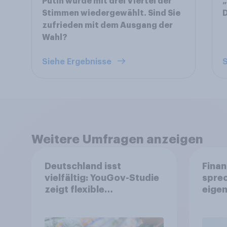
Putin wurde mit drei Viertel der
„
Stimmen wiedergewählt. Sind Sie
zufrieden mit dem Ausgang der
Wahl?
Siehe Ergebnisse
S
Weitere Umfragen anzeigen
Deutschland isst
Finan
vielfältig: YouGov-Studie
spre
zeigt flexible
eigen
Ernährungstrends statt
starrer Diäten