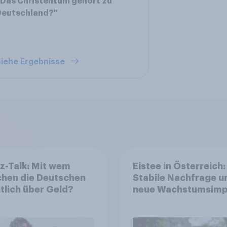
Das Christentum gehört zu
Deutschland?"
iehe Ergebnisse
z-Talk: Mit wem
Eistee in Österreich:
chen die Deutschen
Stabile Nachfrage u
tlich über Geld?
neue Wachstumsimp
in zentralen Zielgru