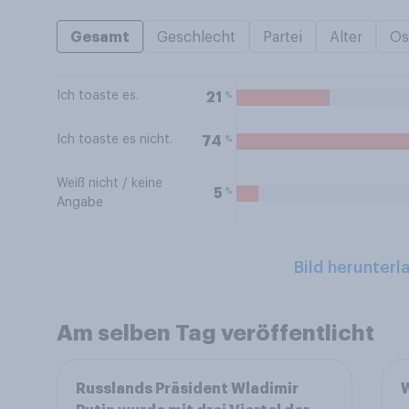
Gesamt
Geschlecht
Partei
Alter
Os
Ich toaste es.
%
21
Ich toaste es nicht.
%
74
Weiß nicht / keine
%
5
Angabe
Bild herunterl
Am selben Tag veröffentlicht
Russlands Präsident Wladimir
W