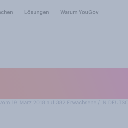
nchen
Lösungen
Warum YouGov
sen (kein Toastbrot
gel bevor Sie es ess
om 19. März 2018 auf 382
Erwachsene / IN DEUT