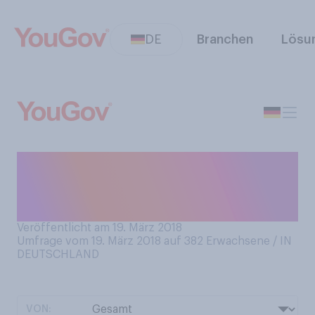
DE
Branchen
Lösu
Wie stehen Sie zu der
Aussage: „Das Christentum
gehört zu Deutschland?"
Veröffentlicht am 19. März 2018
Umfrage vom 19. März 2018 auf 382
Erwachsene / IN
DEUTSCHLAND
VON: