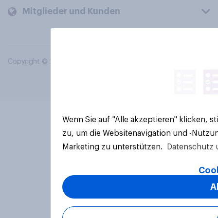
Mitglieder und Kunden
Copyright © 2026 YouGov PLC. Alle Rechte vorbehalten.
Wenn Sie auf "Alle akzeptieren" klicken, 
zu, um die Websitenavigation und -Nutzun
Marketing zu unterstützen.
Datenschutz 
Cook
A