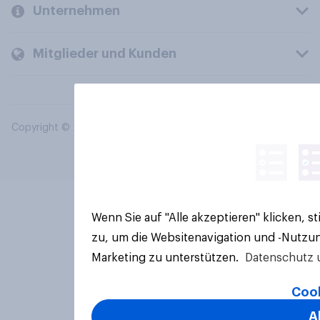
Unternehmen
Mitglieder und Kunden
Copyright © 2026 YouGov PLC. Alle Rechte vorbehalten.
Wenn Sie auf "Alle akzeptieren" klicken, 
zu, um die Websitenavigation und -Nutzun
Marketing zu unterstützen.
Datenschutz 
Cook
A