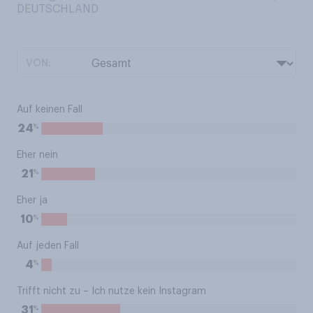
DEUTSCHLAND
VON:
Auf keinen Fall
%
24
Eher nein
%
21
Eher ja
%
10
Auf jeden Fall
%
4
Trifft nicht zu – Ich nutze kein Instagram
%
31