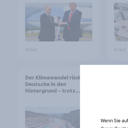
Bedrohungen und
Bündnisse bewerten
Artikel
Artikel
Der Klimawandel rückt für
Stabi
Deutsche in den
Stand
Hintergrund – trotz
den 
stabiler Überzeugung
Finan
Bevöl
Debat
Regul
Wenn Sie auf
Gros