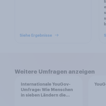
b
e
s
s
Siehe Ergebnisse
S
Weitere Umfragen anzeigen
Internationale YouGov-
YouG
Umfrage: Wie Menschen
in sieben Ländern die
Rolle der USA, globale
Machtverschiebungen,