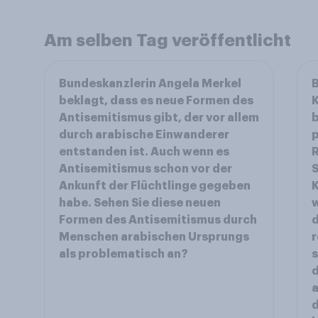
Am selben Tag veröffentlicht
Bundeskanzlerin Angela Merkel
B
beklagt, dass es neue Formen des
K
Antisemitismus gibt, der vor allem
b
durch arabische Einwanderer
entstanden ist. Auch wenn es
R
Antisemitismus schon vor der
S
Ankunft der Flüchtlinge gegeben
habe. Sehen Sie diese neuen
w
Formen des Antisemitismus durch
d
Menschen arabischen Ursprungs
r
als problematisch an?
s
d
a
d