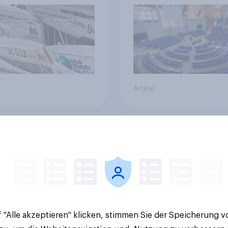
Bevölkerung
Artikel
lität oder
YouGov Sonntagsfra
ortattraktivität für
AfD baut Vorsprung
Schweizer
+++ CDU/CSU und SPD
zplatz? Wo die
historisch niedrig +
kerung in der
Bürgerinnen und Bür
te um die
wünschen sich Fußba
ierung von
WM ohne Politik
 "Alle akzeptieren" klicken, stimmen Sie der Speicherung 
sbanken steht