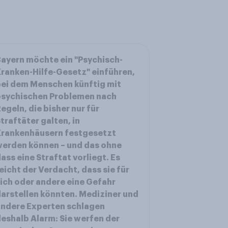
ayern möchte ein "Psychisch-
ranken-Hilfe-Gesetz" einführen,
ei dem Menschen künftig mit
psychischen Problemen nach
egeln, die bisher nur für
traftäter galten, in
Krankenhäusern festgesetzt
erden können – und das ohne
ass eine Straftat vorliegt. Es
eicht der Verdacht, dass sie für
ich oder andere eine Gefahr
arstellen könnten. Mediziner und
ndere Experten schlagen
eshalb Alarm: Sie werfen der