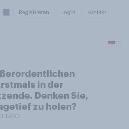
Registrieren
Login
Kontakt
ßerordentlichen
rstmals in der
itzende. Denken Sie,
agetief zu holen?
SCHLAND