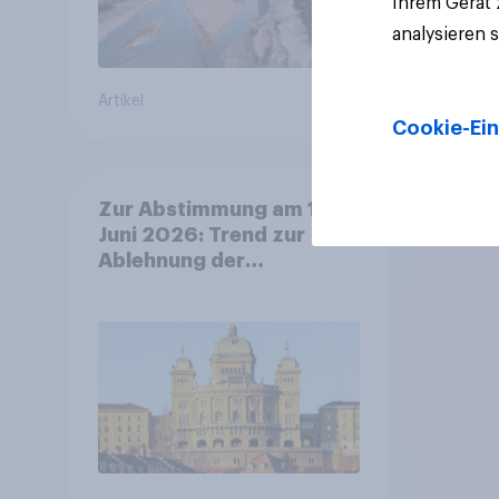
Ihrem Gerät
analysieren 
Artikel
Artikel
Cookie-Ein
Zur Abstimmung am 14.
Juni 2026: Trend zur
Ablehnung der
Bevölkerungsobergrenze
verstetigt sich, Chancen
für Annahme des
Zivildienstgesetz sinken