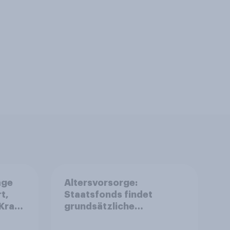
age
Altersvorsorge:
t,
Staatsfonds findet
Kraft
grundsätzliche
is
Zustimmung - Vertrauen,
r
Kosten und Sicherheit