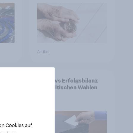
entscheiden über die
Akzeptanz
Artikel
ge:
YouGovs Erfolgsbilanz
 aus
bei politischen Wahlen
++
ger
ll-
von Cookies auf