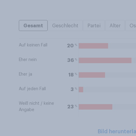
Gesamt
Geschlecht
Partei
Alter
Os
Auf keinen Fall
%
20
Eher nein
%
36
Eher ja
%
18
Auf jeden Fall
%
3
Weiß nicht / keine
%
23
Angabe
Bild herunterl