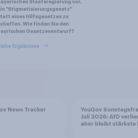
ayerischen Staatsregierung vor,
in "Stigmatisierungsgesetz"
tatt eines Hilfsgesetzes zu
chaffen. Wie finden Sie den
bayrischen Gesetzesentwurf?
iehe Ergebnisse
ov News Tracker
YouGov Sonntagsfr
Juli 2026: AfD verlier
aber bleibt stärkste 
+++ Großes Bedürfn
nach Reformen in de