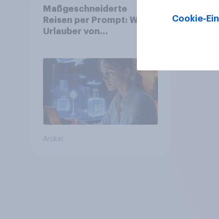
Maßgeschneiderte
Cookie-Ein
Reisen per Prompt: Was
Urlauber von
personalisierter KI
erwarten, und welche KI-
Tools bei der
Reiseplanung bereits
genutzt werden
Artikel