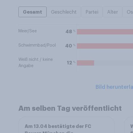
Gesamt
Geschlecht
Partei
Alter
Os
Meer/See
%
48
Schwimmbad/Pool
%
40
Weiß nicht / keine
%
12
Angabe
Bild herunterl
Am selben Tag veröffentlicht
Am 13.04 bestätigte der FC
W