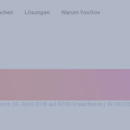
nchen
Lösungen
Warum YouGov
n Sie lieber im Me
ol?
om 23. April 2018 auf 6700
Erwachsene / IN DEU