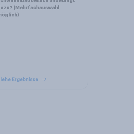
Schwimmbadbesuch unbedingt
dazu? (Mehrfachauswahl
möglich)
iehe Ergebnisse