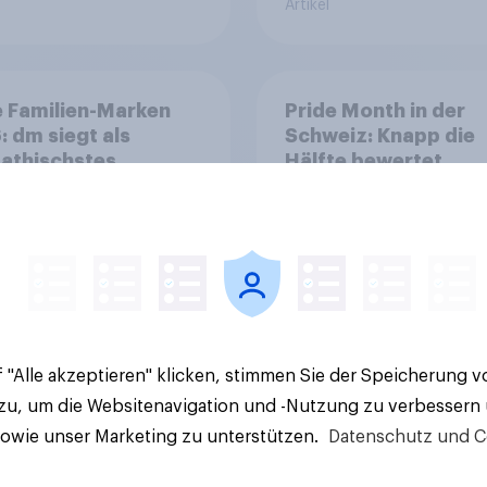
Artikel
 Familien-Marken
Pride Month in der
 dm siegt als
Schweiz: Knapp die
athischstes
Hälfte bewertet
rnehmen unter
Regenbogen-Logos
n Familien
positiv – Glaubwürdi
bleibt umstritten
 "Alle akzeptieren" klicken, stimmen Sie der Speicherung 
Artikel
 zu, um die Websitenavigation und -Nutzung zu verbessern
sowie unser Marketing zu unterstützen.
Datenschutz und C