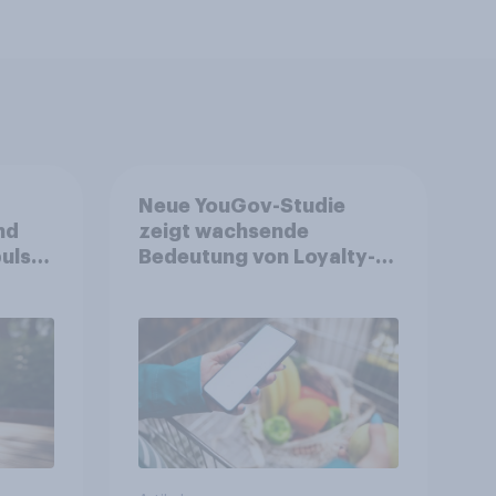
Neue YouGov-Studie
nd
zeigt wachsende
ulse
Bedeutung von Loyalty-
ppen
Apps im FMCG-Markt