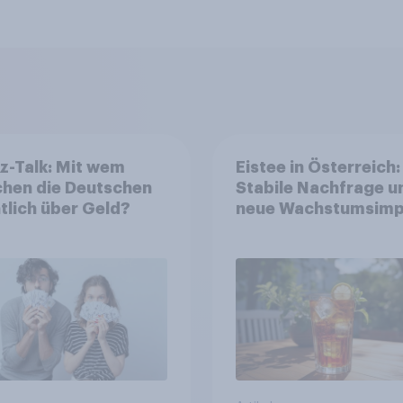
z-Talk: Mit wem
Eistee in Österreich:
chen die Deutschen
Stabile Nachfrage u
tlich über Geld?
neue Wachstumsimp
in zentralen Zielgru