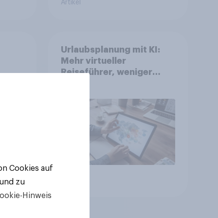
Artikel
Urlaubsplanung mit KI:
Mehr virtueller
Reiseführer, weniger
Buchungsagent
gkeit
von Cookies auf
Artikel
 und zu
ookie-Hinweis