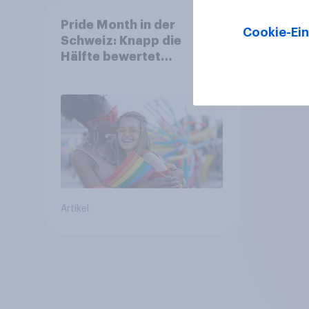
Pride Month in der
Cookie-Ein
Schweiz: Knapp die
Hälfte bewertet
Regenbogen-Logos
positiv – Glaubwürdigkeit
bleibt umstritten
Artikel