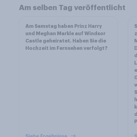
Am selben Tag veröffentlicht
Am Samstag haben Prinz Harry
S
und Meghan Markle auf Windsor
z
Castle geheiratet. Haben Sie die
M
Hochzeit im Fernsehen verfolgt?
D
d
L
e
w
S
h
k
d
P
Siehe Ergebnisse
S