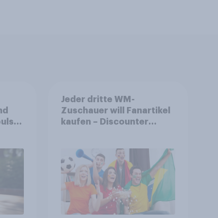
Jeder dritte WM-
nd
Zuschauer will Fanartikel
ulse
kaufen – Discounter
ppen
relevanter als DFB- und
FIFA-Shops