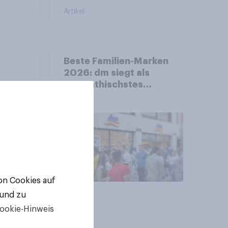
Artikel
Beste Familien-Marken
2026: dm siegt als
sympathischstes
en
Unternehmen unter
jungen Familien
von Cookies auf
 und zu
Artikel
ookie-Hinweis