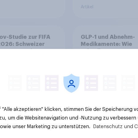
Artikel
v-Studie zur FIFA
GLP-1 und Abnehm-
026: Schweizer
Medikamente: Wie
en vor Turnierstart
schnelle
Begeisterung als
Gesundheitslösung
sche
den FMCG-Sektor
umgestalten
 "Alle akzeptieren" klicken, stimmen Sie der Speicherung 
 zu, um die Websitenavigation und -Nutzung zu verbessern
Artikel
sowie unser Marketing zu unterstützen.
Datenschutz und C