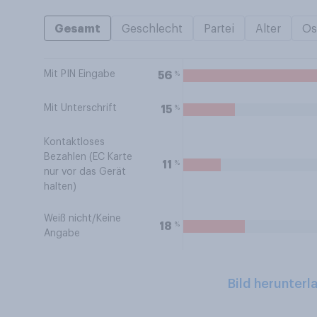
Gesamt
Geschlecht
Partei
Alter
Os
Mit PIN Eingabe
%
56
Mit Unterschrift
%
15
Kontaktloses
Bezahlen (EC Karte
%
11
nur vor das Gerät
halten)
Weiß nicht/Keine
%
18
Angabe
Bild herunterl