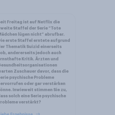
eit Freitag ist auf Netflix die
weite Staffel der Serie “Tote
ädchen lügen nicht” abrufbar.
ie erste Staffel erntete aufgrund
er Thematik Suizid einerseits
ob, andererseits jedoch auch
rnsthafte Kritik. Ärzten und
Gesundheitsorganisationen
arten Zuschauer davor, dass die
erie psychische Probleme
ervorrufen oder gar verstärken
önne. Inwieweit stimmen Sie zu,
ass solch eine Serie psychische
robleme verstärkt?
iehe Ergebnisse