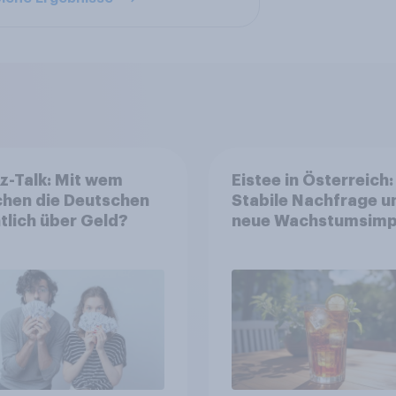
z-Talk: Mit wem
Eistee in Österreich:
chen die Deutschen
Stabile Nachfrage u
tlich über Geld?
neue Wachstumsimp
in zentralen Zielgru