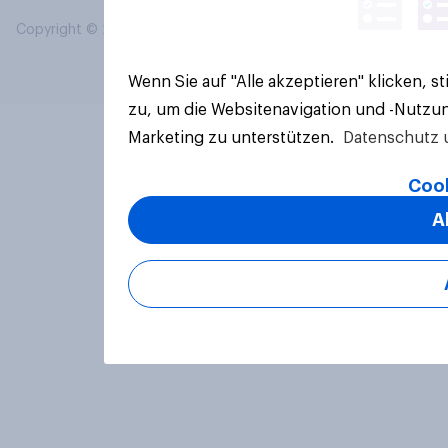
Copyright © 2026 YouGov PLC. Alle Rechte vorbehalten.
Wenn Sie auf "Alle akzeptieren" klicken, 
zu, um die Websitenavigation und -Nutzun
Marketing zu unterstützen.
Datenschutz 
Cook
A