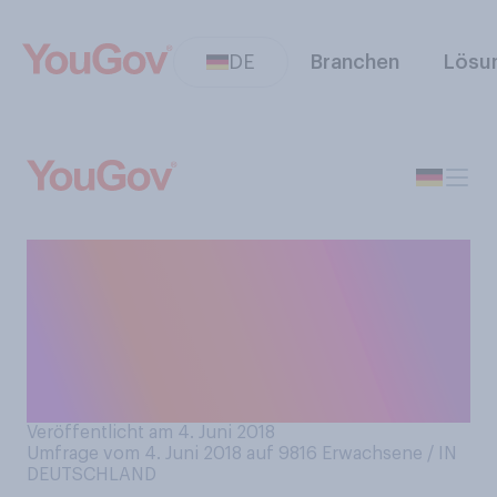
DE
Branchen
Lösu
Am 31. Mai ist die
Abgabefrist für die
Steuererklärung 2017. Haben
Sie Ihre Steuererklärung
bereits eingereicht?
Veröffentlicht am 4. Juni 2018
Umfrage vom 4. Juni 2018 auf 9816
Erwachsene / IN
DEUTSCHLAND