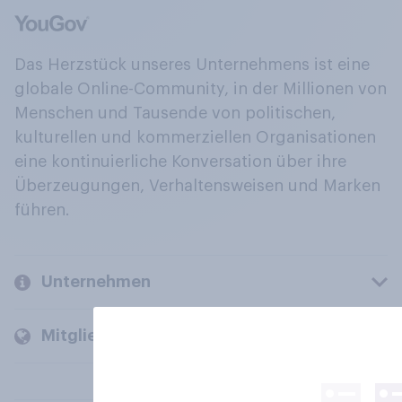
Das Herzstück unseres Unternehmens ist eine
globale Online-Community, in der Millionen von
Menschen und Tausende von politischen,
kulturellen und kommerziellen Organisationen
eine kontinuierliche Konversation über ihre
Überzeugungen, Verhaltensweisen und Marken
führen.
Unternehmen
Mitglieder und Kunden