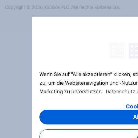
Copyright © 2026 YouGov PLC. Alle Rechte vorbehalten.
Wenn Sie auf "Alle akzeptieren" klicken, 
zu, um die Websitenavigation und -Nutzun
Marketing zu unterstützen.
Datenschutz 
Cook
A