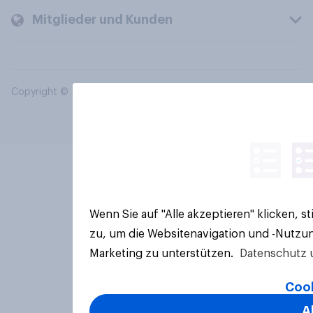
Mitglieder und Kunden
Copyright © 2026 YouGov PLC. Alle Rechte vorbehalten.
Wenn Sie auf "Alle akzeptieren" klicken, 
zu, um die Websitenavigation und -Nutzun
Marketing zu unterstützen.
Datenschutz 
Cook
A