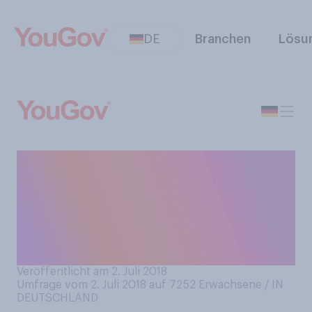
DE
Branchen
Lösu
Heute ist Tag der Umarmung.
Wen umarmen Sie? Bitte
wählen Sie alle
Personengruppen aus, die
Sie umarmen.
Veröffentlicht am 2. Juli 2018
Umfrage vom 2. Juli 2018 auf 7252
Erwachsene / IN
DEUTSCHLAND