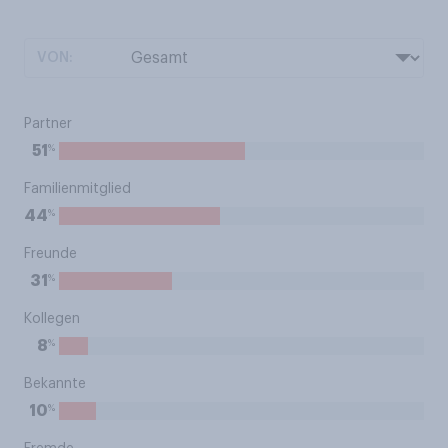
VON:
Partner
%
51
Familienmitglied
%
44
Freunde
%
31
Kollegen
%
8
Bekannte
%
10