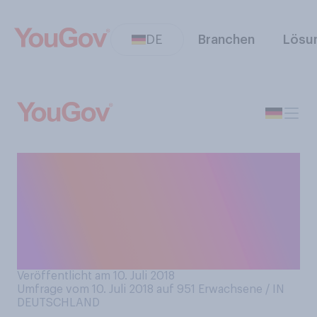
DE
Branchen
Lösu
Wenn es keine
Zeitumstellung mehr gäbe,
hätten Sie dann lieber für
immer Sommerzeit oder
Winterzeit?
Veröffentlicht am 10. Juli 2018
Umfrage vom 10. Juli 2018 auf 951
Erwachsene / IN
DEUTSCHLAND