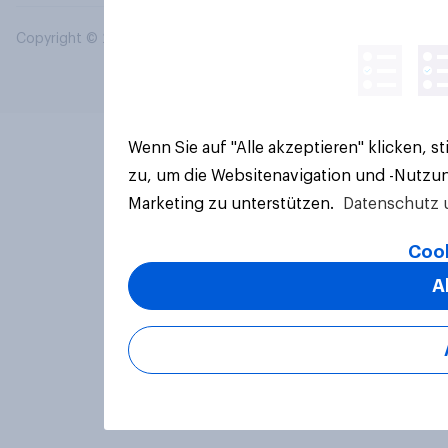
Copyright © 2026 YouGov PLC. Alle Rechte vorbehalten.
Wenn Sie auf "Alle akzeptieren" klicken, 
zu, um die Websitenavigation und -Nutzun
Marketing zu unterstützen.
Datenschutz 
Cook
A