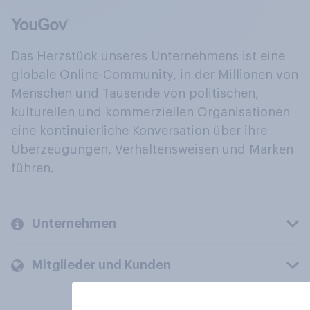
Das Herzstück unseres Unternehmens ist eine
globale Online-Community, in der Millionen von
Menschen und Tausende von politischen,
kulturellen und kommerziellen Organisationen
eine kontinuierliche Konversation über ihre
Überzeugungen, Verhaltensweisen und Marken
führen.
Unternehmen
Mitglieder und Kunden