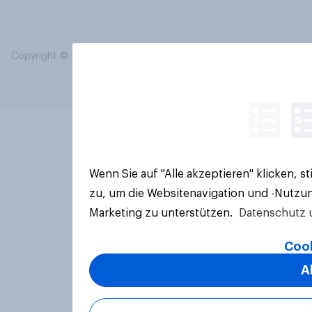
Copyright © 2026 YouGov PLC. Alle Rechte vorbehalten.
Wenn Sie auf "Alle akzeptieren" klicken, 
zu, um die Websitenavigation und -Nutzun
Marketing zu unterstützen.
Datenschutz 
Cook
A