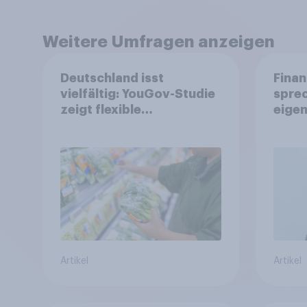
Weitere Umfragen anzeigen
Deutschland isst
Finan
vielfältig: YouGov-Studie
spre
zeigt flexible
eigen
Ernährungstrends statt
starrer Diäten
Artikel
Artikel