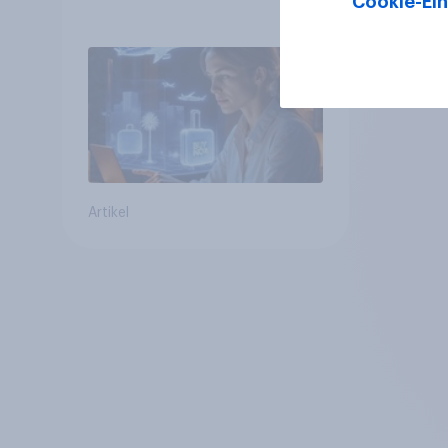
Cookie-Ein
personalisierter KI
erwarten, und welche KI-
Tools bei der
Reiseplanung bereits
genutzt werden
Artikel