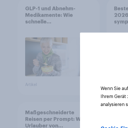
GLP-1 und Abnehm-
Beste
Medikamente: Wie
2026:
schnelle
symp
Gesundheitslösungen
Unte
den FMCG-Sektor
junge
umgestalten
Artikel
Artikel
Wenn Sie auf
Ihrem Gerät
analysieren 
Maßgeschneiderte
Reisen per Prompt: Was
Urlauber von