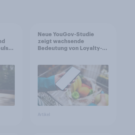
Neue YouGov-Studie
nd
zeigt wachsende
ulse
Bedeutung von Loyalty-
ppen
Apps im FMCG-Markt
Artikel