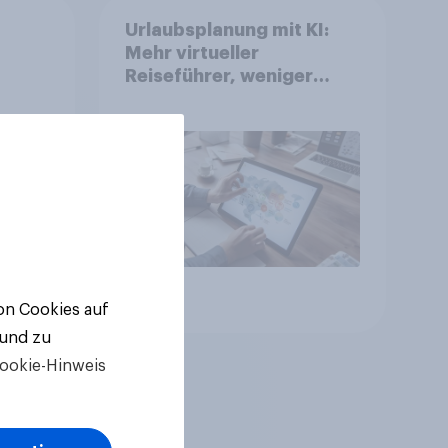
Urlaubsplanung mit KI:
Mehr virtueller
Reiseführer, weniger
Buchungsagent
gkeit
Artikel
von Cookies auf
 und zu
ookie-Hinweis