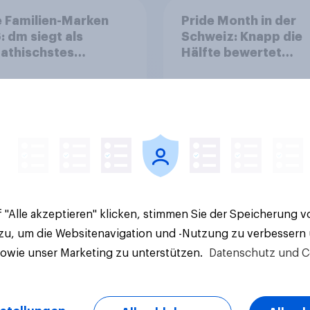
 Familien-Marken
Pride Month in der
 dm siegt als
Schweiz: Knapp die
athischstes
Hälfte bewertet
rnehmen unter
Regenbogen-Logos
n Familien
positiv – Glaubwürdi
bleibt umstritten
Artikel
 "Alle akzeptieren" klicken, stimmen Sie der Speicherung 
 zu, um die Websitenavigation und -Nutzung zu verbessern
sowie unser Marketing zu unterstützen.
Datenschutz und C