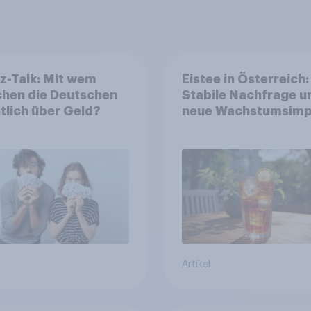
z-Talk: Mit wem
Eistee in Österreich:
chen die Deutschen
Stabile Nachfrage u
tlich über Geld?
neue Wachstumsimp
in zentralen Zielgru
Artikel