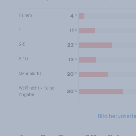
Keinen
%
4
1
%
11
2-5
%
23
6-10
%
12
Mehr als 10
%
20
Weiß nicht / Keine
%
30
Angabe
Bild herunterl