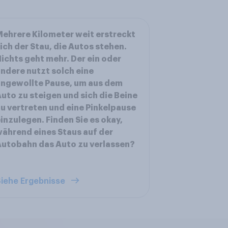
ehrere Kilometer weit erstreckt
ich der Stau, die Autos stehen.
ichts geht mehr. Der ein oder
ndere nutzt solch eine
ngewollte Pause, um aus dem
uto zu steigen und sich die Beine
u vertreten und eine Pinkelpause
inzulegen. Finden Sie es okay,
ährend eines Staus auf der
utobahn das Auto zu verlassen?
iehe Ergebnisse