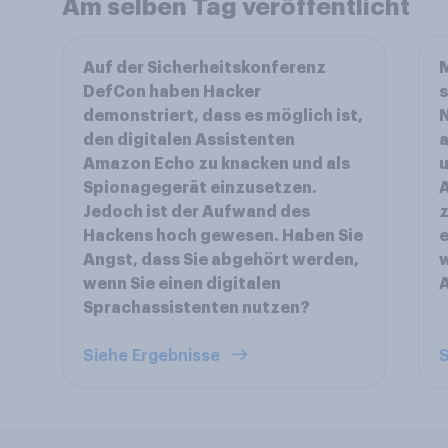
Am selben Tag veröffentlicht
Auf der Sicherheitskonferenz
M
DefCon haben Hacker
s
demonstriert, dass es möglich ist,
N
den digitalen Assistenten
a
Amazon Echo zu knacken und als
u
Spionagegerät einzusetzen.
A
Jedoch ist der Aufwand des
z
Hackens hoch gewesen. Haben Sie
e
Angst, dass Sie abgehört werden,
w
wenn Sie einen digitalen
A
Sprachassistenten nutzen?
Siehe Ergebnisse
S