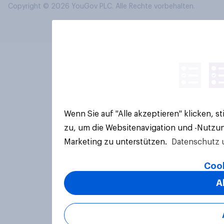
Copyright © 2026 YouGov PLC. Alle Rechte vorbehalten.
Wenn Sie auf "Alle akzeptieren" klicken, 
zu, um die Websitenavigation und -Nutzun
Marketing zu unterstützen.
Datenschutz 
Cook
A