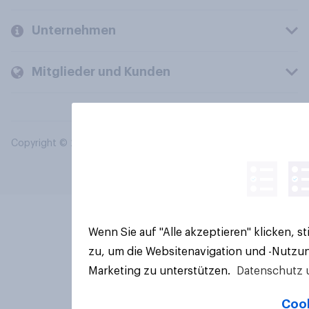
Unternehmen
Mitglieder und Kunden
Copyright © 2026 YouGov PLC. Alle Rechte vorbehalten.
Wenn Sie auf "Alle akzeptieren" klicken, 
zu, um die Websitenavigation und -Nutzun
Marketing zu unterstützen.
Datenschutz 
Cook