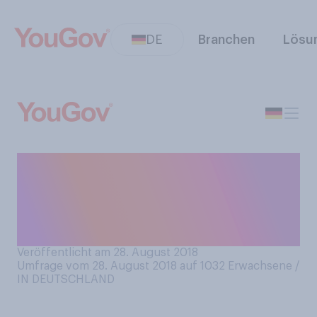
DE
Branchen
Lösu
In wie weit stimmen Sie der
folgenden Aussage zu:
Selbstjustiz ist
gerechtfertigt.
Veröffentlicht am 28. August 2018
Umfrage vom 28. August 2018 auf 1032
Erwachsene /
IN DEUTSCHLAND