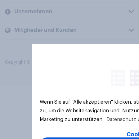
Unternehmen
Mitglieder und Kunden
Copyright © 2026 YouGov PLC. Alle Rechte vorbehalten.
Wenn Sie auf "Alle akzeptieren" klicken, 
zu, um die Websitenavigation und -Nutzun
Marketing zu unterstützen.
Datenschutz 
Cook