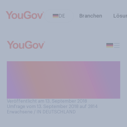
DE
Branchen
Lösu
Gestern hat Apple mehrere
neue iPhone‑Modelle
vorgestellt. Haben Sie vor,
eines der Modelle zu kaufen?
Veröffentlicht am 13. September 2018
Umfrage vom 13. September 2018 auf 2814
Erwachsene / IN DEUTSCHLAND