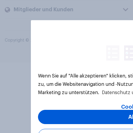
Mitglieder und Kunden
Copyright © 2026 YouGov PLC. Alle Rechte vorbehalten.
Wenn Sie auf "Alle akzeptieren" klicken, 
zu, um die Websitenavigation und -Nutzun
Marketing zu unterstützen.
Datenschutz 
Cook
A