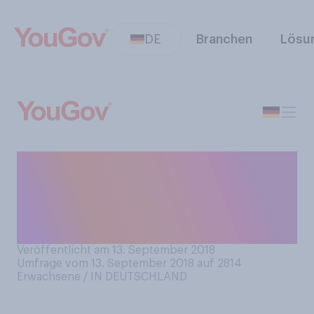
DE
Branchen
Lösu
Inwieweit stimmen Sie der
folgenden Aussage zu:
Apple ist der innovativste
Smartphone‑Hersteller.
Veröffentlicht am 13. September 2018
Umfrage vom 13. September 2018 auf 2814
Erwachsene / IN DEUTSCHLAND