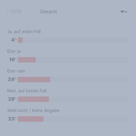
VON:
Ja, auf jeden Fall
%
4
Eher ja
%
16
Eher nein
%
29
Nein, auf keinen Fall
%
28
Weiß nicht / Keine Angabe
%
23