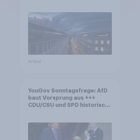
die Bevölkerung in der
Debatte um die Regulierung
von Grossbanken steht
Artikel
YouGov Sonntagsfrage: AfD
baut Vorsprung aus +++
CDU/CSU und SPD historisch
niedrig +++ Bürgerinnen und
Bürger wünschen sich
Fußball-WM ohne Politik