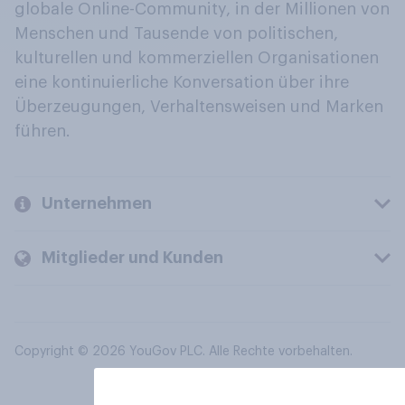
globale Online-Community, in der Millionen von
Menschen und Tausende von politischen,
kulturellen und kommerziellen Organisationen
eine kontinuierliche Konversation über ihre
Überzeugungen, Verhaltensweisen und Marken
führen.
Unternehmen
Mitglieder und Kunden
Copyright © 2026 YouGov PLC. Alle Rechte vorbehalten.