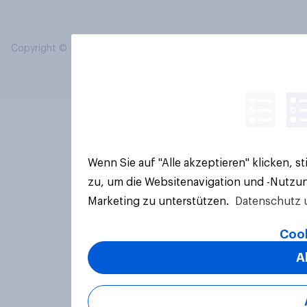
Copyright © 2026 YouGov PLC. Alle Rechte vorbehalten.
Wenn Sie auf "Alle akzeptieren" klicken, 
zu, um die Websitenavigation und -Nutzun
Marketing zu unterstützen.
Datenschutz 
Cook
A