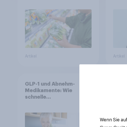
Ernährungstrends statt
starrer Diäten
Artikel
Artikel
GLP-1 und Abnehm-
Beste
Medikamente: Wie
2026:
schnelle
symp
Gesundheitslösungen
Unte
den FMCG-Sektor
junge
umgestalten
Wenn Sie auf