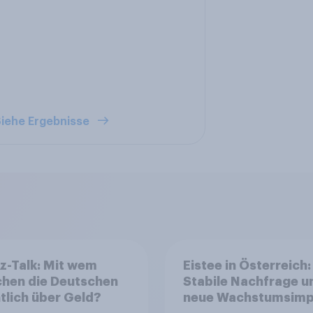
iehe Ergebnisse
z-Talk: Mit wem
Eistee in Österreich:
chen die Deutschen
Stabile Nachfrage u
tlich über Geld?
neue Wachstumsimp