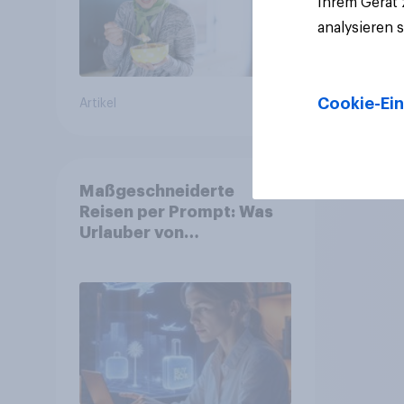
Ihrem Gerät
analysieren 
Cookie-Ein
Artikel
Artikel
Maßgeschneiderte
Reisen per Prompt: Was
Urlauber von
personalisierter KI
erwarten, und welche KI-
Tools bei der
Reiseplanung bereits
genutzt werden