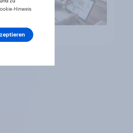
 und zu
ookie-Hinweis
kzeptieren
Artikel