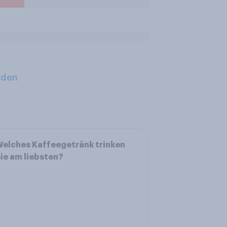
aden
elches Kaffeegetränk trinken
ie am liebsten?