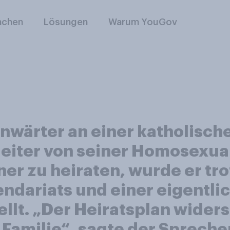
nchen
Lösungen
Warum YouGov
wärter an einer katholische
iter von seiner Homosexual
er zu heiraten, wurde er tro
dariats und einer eigentli
tellt. „Der Heiratsplan wider
Familie“, sagte der Spreche