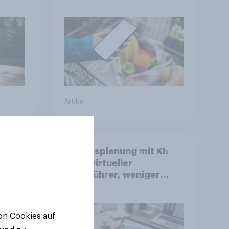
ppen
Apps im FMCG-Markt
Artikel
Urlaubsplanung mit KI:
Mehr virtueller
Reiseführer, weniger
Buchungsagent
gkeit
von Cookies auf