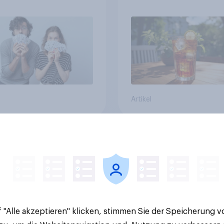
in zentralen Zielgru
Artikel
 Familien-Marken
Pride Month in der
 dm siegt als
Schweiz: Knapp die
athischstes
Hälfte bewertet
rnehmen unter
Regenbogen-Logos
n Familien
positiv – Glaubwürdi
bleibt umstritten
 "Alle akzeptieren" klicken, stimmen Sie der Speicherung 