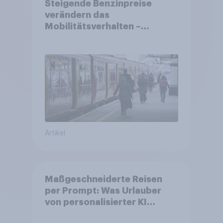
Steigende Benzinpreise
verändern das
Mobilitätsverhalten –
Deutsche steigen bei
längeren Strecken vom Auto
auf öffentliche
Verkehrsmittel um
Artikel
Maßgeschneiderte Reisen
per Prompt: Was Urlauber
von personalisierter KI
erwarten, und welche KI-