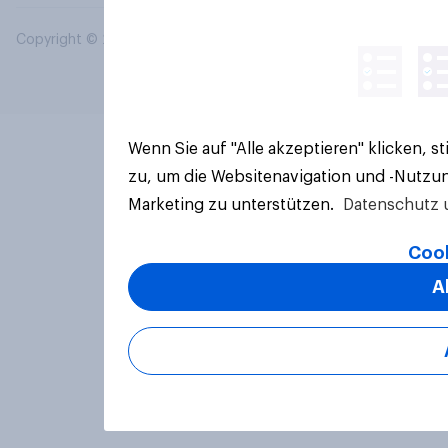
Copyright © 2026 YouGov PLC. Alle Rechte vorbehalten.
Wenn Sie auf "Alle akzeptieren" klicken, 
zu, um die Websitenavigation und -Nutzun
Marketing zu unterstützen.
Datenschutz 
Cook
A