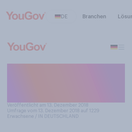
DE
Branchen
Lösu
Im Januar startet wieder das
RTL‑Dschungelcamp.
Werden Sie sich die
Ausstrahlung anschauen?
Veröffentlicht am 13. Dezember 2018
Umfrage vom 13. Dezember 2018 auf 1229
Erwachsene / IN DEUTSCHLAND