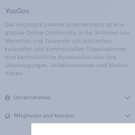
Das Herzstück unseres Unternehmens ist eine
globale Online-Community, in der Millionen von
Menschen und Tausende von politischen,
kulturellen und kommerziellen Organisationen
eine kontinuierliche Konversation über ihre
Überzeugungen, Verhaltensweisen und Marken
führen.
Unternehmen
Mitglieder und Kunden