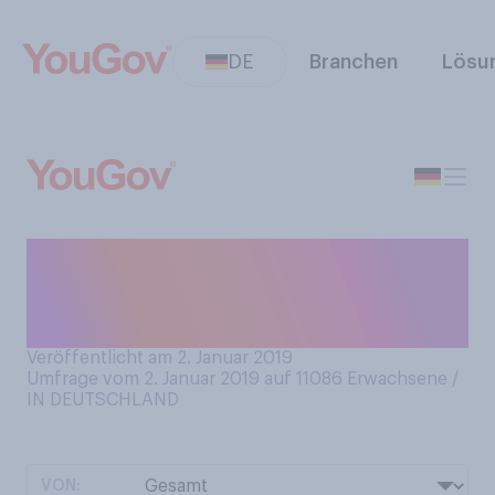
DE
Branchen
Lösu
Wenn Sie an das Jahr 2018
zurückdenken: Wer war für
Sie der Politiker des Jahres?
Veröffentlicht am 2. Januar 2019
Umfrage vom 2. Januar 2019 auf 11086
Erwachsene /
IN DEUTSCHLAND
VON: