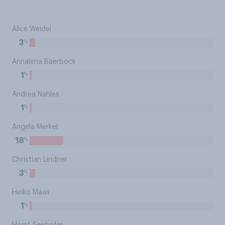
Alice Weidel
%
3
Annalena Baerbock
%
1
Andrea Nahles
%
1
Angela Merkel
%
18
Christian Lindner
%
3
Heiko Maas
%
1