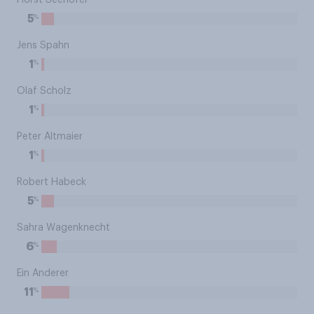
Horst Seehofer
%
5
Jens Spahn
%
1
Olaf Scholz
%
1
Peter Altmaier
%
1
Robert Habeck
%
5
Sahra Wagenknecht
%
6
Ein Anderer
%
11