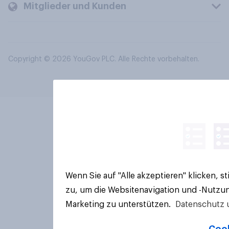
Mitglieder und Kunden
Copyright © 2026 YouGov PLC. Alle Rechte vorbehalten.
Wenn Sie auf "Alle akzeptieren" klicken, 
zu, um die Websitenavigation und -Nutzun
Marketing zu unterstützen.
Datenschutz 
Cook