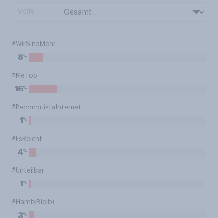
VON:
#WirSindMehr
%
8
#MeToo
%
16
#ReconquistaInternet
%
1
#EsReicht
%
4
#Unteilbar
%
1
#HambiBleibt
%
3