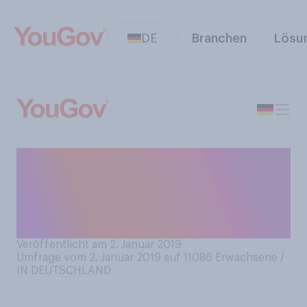
DE
Branchen
Lösu
Wenn Sie an das Jahr 2018
zurückdenken: Welcher war
für Sie der Hashtag des
Jahres?
Veröffentlicht am 2. Januar 2019
Umfrage vom 2. Januar 2019 auf 11086
Erwachsene /
IN DEUTSCHLAND