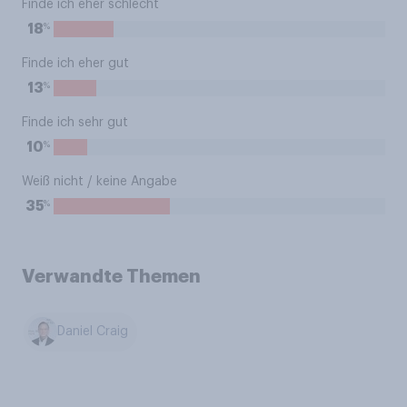
Finde ich eher schlecht
%
18
Finde ich eher gut
%
13
Finde ich sehr gut
%
10
Weiß nicht / keine Angabe
%
35
Verwandte Themen
Daniel Craig