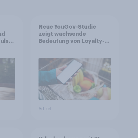
Neue YouGov-Studie
nd
zeigt wachsende
ulse
Bedeutung von Loyalty-
ppen
Apps im FMCG-Markt
Artikel