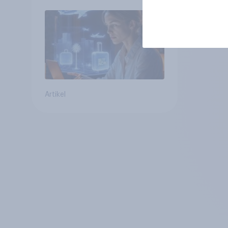
erwarten, und welche KI-
Tools bei der
Reiseplanung bereits
genutzt werden
Artikel