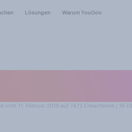
nchen
Lösungen
Warum YouGov
ternational Winter B
nter mit dem Fahrr
 vom 11. Februar 2019 auf 7472
Erwachsene / IN