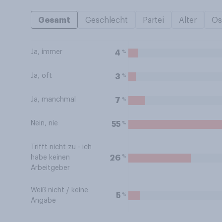
Gesamt
Geschlecht
Partei
Alter
Os
Ja, immer
%
4
Ja, oft
%
3
Ja, manchmal
%
7
Nein, nie
%
55
Trifft nicht zu - ich
%
26
habe keinen
Arbeitgeber
Weiß nicht / keine
%
5
Angabe