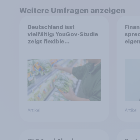
Weitere Umfragen anzeigen
Deutschland isst
Finan
vielfältig: YouGov-Studie
spre
zeigt flexible
eigen
Ernährungstrends statt
starrer Diäten
Artikel
Artikel