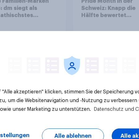
 Familien-Marken
Pride Month in der
 dm siegt als
Schweiz: Knapp die
athischstes
Hälfte bewertet
rnehmen unter
Regenbogen-Logos
n Familien
positiv – Glaubwürdi
bleibt umstritten
Artikel
 "Alle akzeptieren" klicken, stimmen Sie der Speicherung 
 zu, um die Websitenavigation und -Nutzung zu verbessern
sowie unser Marketing zu unterstützen.
Datenschutz und C
stellungen
Alle ablehnen
Alle a