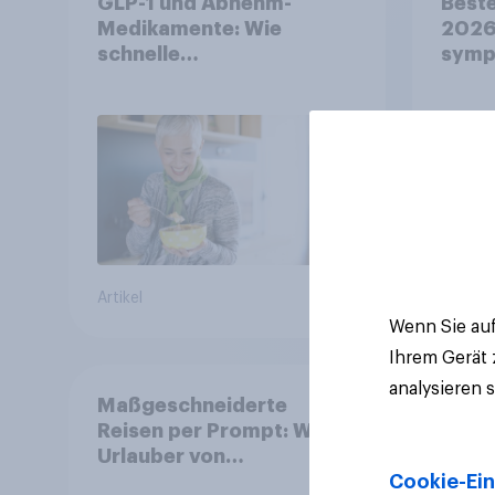
GLP-1 und Abnehm-
Beste
Medikamente: Wie
2026:
schnelle
symp
Gesundheitslösungen
Unte
den FMCG-Sektor
junge
umgestalten
Artikel
Artikel
Wenn Sie auf
Ihrem Gerät
analysieren 
Maßgeschneiderte
Reisen per Prompt: Was
Urlauber von
personalisierter KI
Cookie-Ein