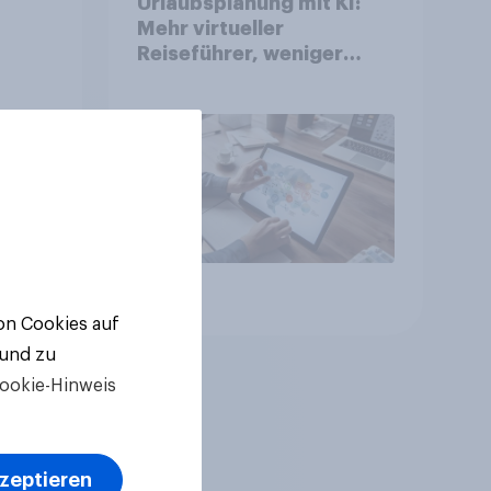
Urlaubsplanung mit KI:
Mehr virtueller
Reiseführer, weniger
Buchungsagent
gkeit
Artikel
von Cookies auf
 und zu
ookie-Hinweis
kzeptieren