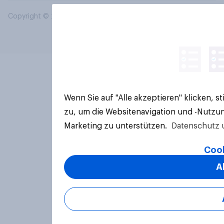
Copyright © 2026 YouGov PLC. Alle Rechte vorbehalten.
Wenn Sie auf "Alle akzeptieren" klicken, 
zu, um die Websitenavigation und -Nutzun
Marketing zu unterstützen.
Datenschutz 
Cook
A