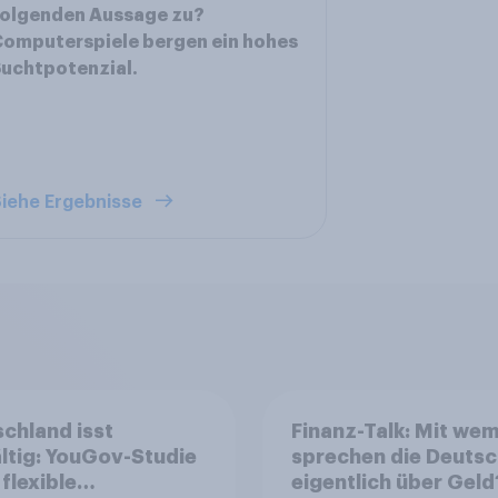
folgenden Aussage zu?
omputerspiele bergen ein hohes
uchtpotenzial.
iehe Ergebnisse
chland isst
Finanz-Talk: Mit we
ältig: YouGov-Studie
sprechen die Deuts
 flexible
eigentlich über Geld