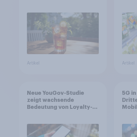
in zentralen Zielgruppen
Ernäh
starr
Artikel
Artikel
Neue YouGov-Studie
5G in
zeigt wachsende
Dritt
Bedeutung von Loyalty-
Mobi
Apps im FMCG-Markt
Gesu
bleib