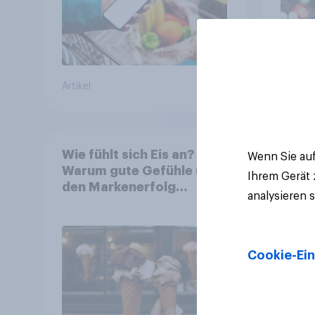
Artikel
Artikel
Wie fühlt sich Eis an?
Wenn Sie auf
Warum gute Gefühle über
Ihrem Gerät
den Markenerfolg
analysieren 
entscheiden
Cookie-Ein