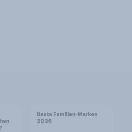
m
Beste Familien-Marken
chen
2026
?