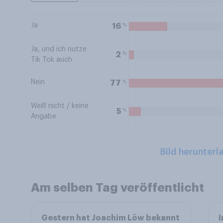
Ja
%
16
Ja, und ich nutze
%
2
Tik Tok auch
Nein
%
77
Weiß nicht / keine
%
5
Angabe
Bild herunterl
Am selben Tag veröffentlicht
Gestern hat Joachim Löw bekannt
I