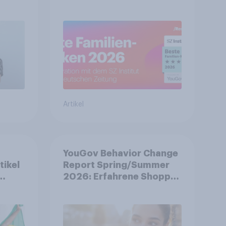
Artikel
YouGov Behavior Change
tikel
Report Spring/Summer
2026: Erfahrene Shopper
und
treffen smarte
Entscheidungen in
unsicheren Zeiten