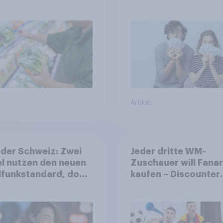
rungstrends statt
er Diäten
Artikel
 der Schweiz: Zwei
Jeder dritte WM-
el nutzen den neuen
Zuschauer will Fanar
lfunkstandard, doch
kaufen – Discounter
ndheitsbedenken
relevanter als DFB- 
en weit verbreitet
FIFA-Shops