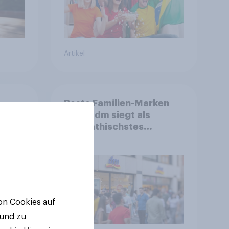
Artikel
Beste Familien-Marken
2026: dm siegt als
sympathischstes
en
Unternehmen unter
jungen Familien
von Cookies auf
 und zu