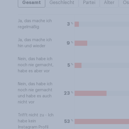
Gesamt
Geschlecht
Partei
Alter
Os
Ja, das mache ich
%
3
regelmäßig
Ja, das mache ich
%
9
hin und wieder
Nein, das habe ich
%
5
noch nie gemacht,
habe es aber vor
Nein, das habe ich
noch nie gemacht
%
23
und habe es auch
nicht vor
Trifft nicht zu - Ich
%
53
habe kein
Instagram Profil