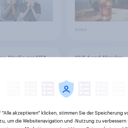
Artikel
v-Studie zur FIFA
GLP-1 und Abnehm-
026: Schweizer
Medikamente: Wie
en vor Turnierstart
schnelle
Begeisterung als
Gesundheitslösung
sche
den FMCG-Sektor
umgestalten
 "Alle akzeptieren" klicken, stimmen Sie der Speicherung 
 zu, um die Websitenavigation und -Nutzung zu verbessern