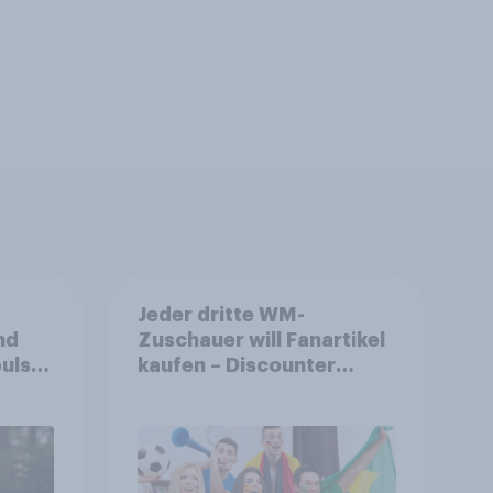
Jeder dritte WM-
nd
Zuschauer will Fanartikel
ulse
kaufen – Discounter
ppen
relevanter als DFB- und
FIFA-Shops