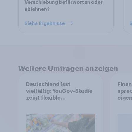
Verschiebung befürworten oder
ablehnen?
Siehe Ergebnisse
S
Weitere Umfragen anzeigen
Deutschland isst
Finan
vielfältig: YouGov-Studie
spre
zeigt flexible
eigen
Ernährungstrends statt
starrer Diäten