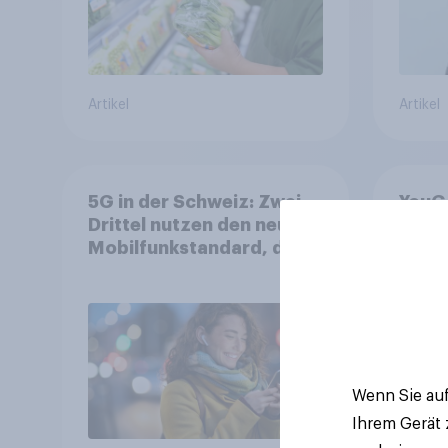
Artikel
Artikel
5G in der Schweiz: Zwei
YouGo
Drittel nutzen den neuen
WM 2
Mobilfunkstandard, doch
zeigt
Gesundheitsbedenken
mehr 
bleiben weit verbreitet
Deut
Wenn Sie auf
Ihrem Gerät