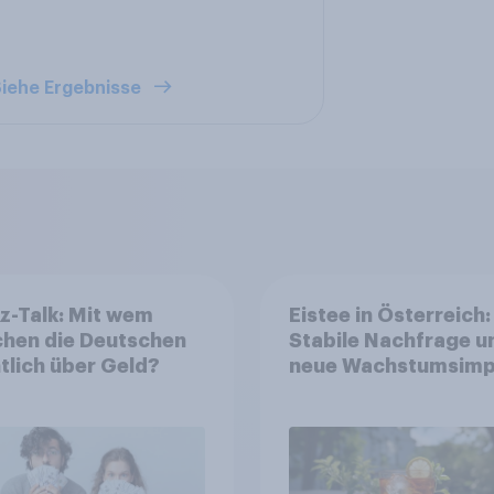
iehe Ergebnisse
z-Talk: Mit wem
Eistee in Österreich:
chen die Deutschen
Stabile Nachfrage u
tlich über Geld?
neue Wachstumsimp
in zentralen Zielgru