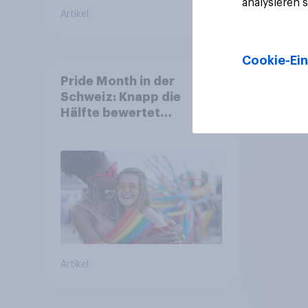
analysieren 
Artikel
Artikel
Cookie-Ein
Pride Month in der
Schweiz: Knapp die
Hälfte bewertet
Regenbogen-Logos
positiv – Glaubwürdigkeit
bleibt umstritten
Artikel