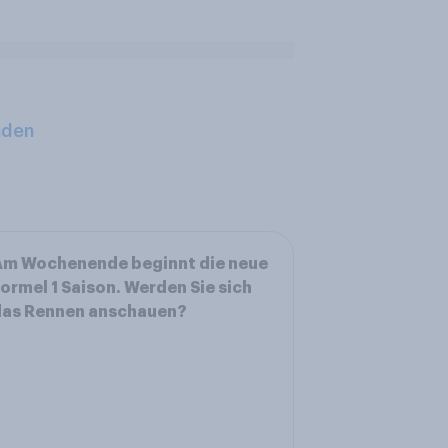
aden
Am Wochenende beginnt die neue
ormel 1 Saison. Werden Sie sich
das Rennen anschauen?