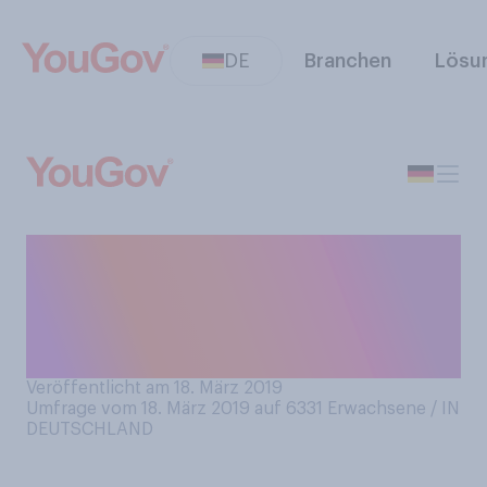
DE
Branchen
Lösu
Am Wochenende beginnt die
neue Formel 1 Saison.
Werden Sie sich das Rennen
anschauen?
Veröffentlicht am 18. März 2019
Umfrage vom 18. März 2019 auf 6331
Erwachsene / IN
DEUTSCHLAND