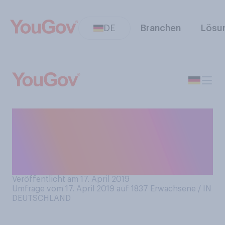
DE
Branchen
Lösu
Würden Sie eine Zahnbürste
aus Holz oder Bambus
anstatt aus Plastik
benutzen?
Veröffentlicht am 17. April 2019
Umfrage vom 17. April 2019 auf 1837
Erwachsene / IN
DEUTSCHLAND