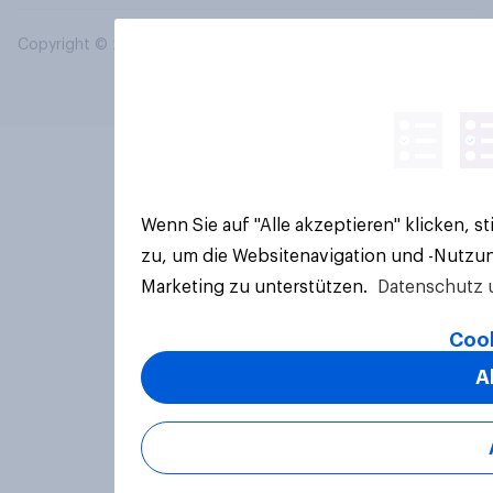
Copyright © 2026 YouGov PLC. Alle Rechte vorbehalten.
Wenn Sie auf "Alle akzeptieren" klicken, 
zu, um die Websitenavigation und -Nutzun
Marketing zu unterstützen.
Datenschutz 
Cook
A