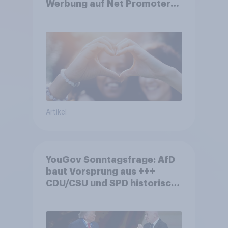
Werbung auf Net Promoter
Score – Apple, Amazon und
Nivea führen NPS-Ranking an
Artikel
YouGov Sonntagsfrage: AfD
baut Vorsprung aus +++
CDU/CSU und SPD historisch
niedrig +++ Bürgerinnen und
Bürger wünschen sich
Fußball-WM ohne Politik