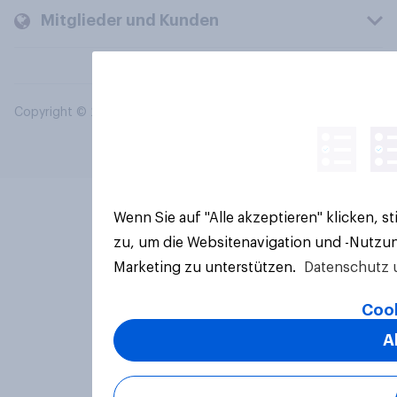
Mitglieder und Kunden
Copyright © 2026 YouGov PLC. Alle Rechte vorbehalten.
Wenn Sie auf "Alle akzeptieren" klicken, 
zu, um die Websitenavigation und -Nutzun
Marketing zu unterstützen.
Datenschutz 
Cook
A