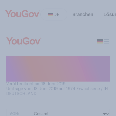
DE
Branchen
Lösu
Gucken Sie sich Parodien von
bekannten Filmen und Serien
an?
Veröffentlicht am 18. Juni 2019
Umfrage vom 18. Juni 2019 auf 1974
Erwachsene / IN
DEUTSCHLAND
VON: