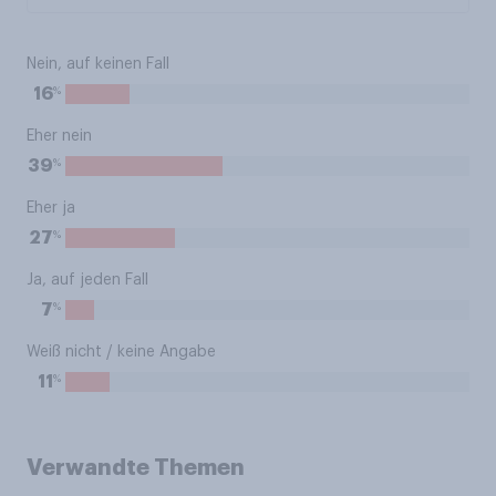
Nein, auf keinen Fall
%
16
Eher nein
%
39
Eher ja
%
27
Ja, auf jeden Fall
%
7
Weiß nicht / keine Angabe
%
11
Verwandte Themen