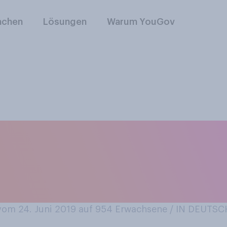
nchen
Lösungen
Warum YouGov
e Fußball‑WM der Fr
 die deutsche Natio
?
om 24. Juni 2019 auf 954
Erwachsene / IN DEUTS