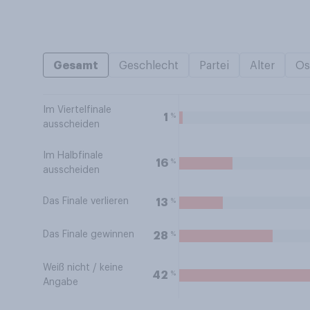
Gesamt
Geschlecht
Partei
Alter
Os
Im Viertelfinale
%
1
ausscheiden
Im Halbfinale
%
16
ausscheiden
Das Finale verlieren
%
13
Das Finale gewinnen
%
28
Weiß nicht / keine
%
42
Angabe