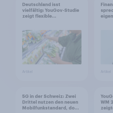
Deutschland isst
Finan
vielfältig: YouGov-Studie
spre
zeigt flexible
eigen
Ernährungstrends statt
starrer Diäten
Artikel
Artikel
5G in der Schweiz: Zwei
YouGo
Drittel nutzen den neuen
WM 2
Mobilfunkstandard, doch
zeigt