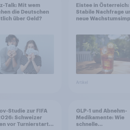
z-Talk: Mit wem
Eistee in Österreich:
chen die Deutschen
Stabile Nachfrage u
tlich über Geld?
neue Wachstumsimp
in zentralen Zielgru
Artikel
v-Studie zur FIFA
GLP-1 und Abnehm-
026: Schweizer
Medikamente: Wie
en vor Turnierstart
schnelle