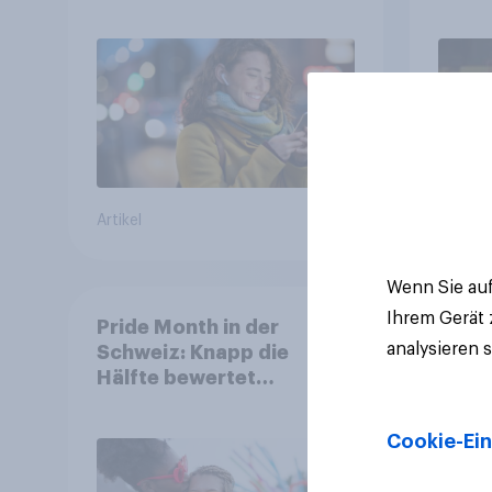
Gesundheitsbedenken
mehr 
bleiben weit verbreitet
Deut
Artikel
Artikel
Wenn Sie auf
Ihrem Gerät
Pride Month in der
analysieren 
Schweiz: Knapp die
Hälfte bewertet
Regenbogen-Logos
positiv – Glaubwürdigkeit
Cookie-Ein
bleibt umstritten