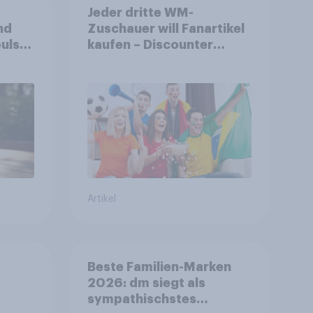
Jeder dritte WM-
nd
Zuschauer will Fanartikel
ulse
kaufen – Discounter
ppen
relevanter als DFB- und
FIFA-Shops
Artikel
Beste Familien-Marken
2026: dm siegt als
sympathischstes