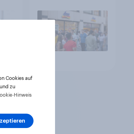
en
Unternehmen unter
jungen Familien
Artikel
von Cookies auf
 und zu
ookie-Hinweis
kzeptieren