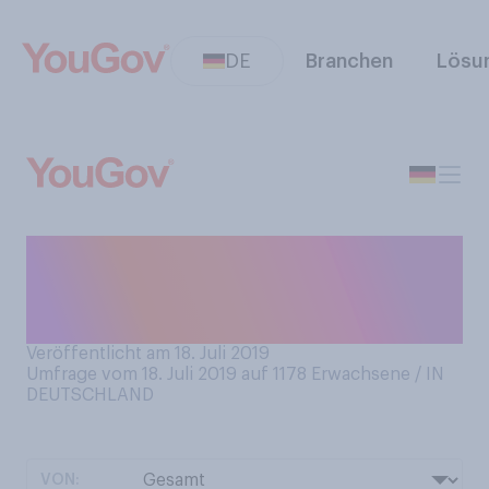
DE
Branchen
Lösu
Was sollten Kinder Ihrer
Meinung nach für ein für das
Kind gutes Zeugnis erhalten?
Veröffentlicht am 18. Juli 2019
Umfrage vom 18. Juli 2019 auf 1178
Erwachsene / IN
DEUTSCHLAND
VON: