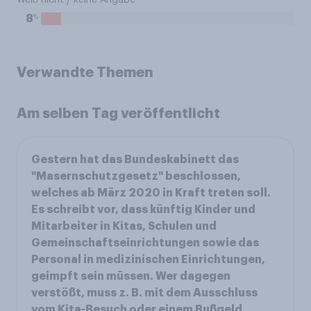
Weiß nicht / keine Angabe
%
8
Verwandte Themen
Am selben Tag veröffentlicht
Gestern hat das Bundeskabinett das
"Masernschutzgesetz" beschlossen,
welches ab März 2020 in Kraft treten soll.
Es schreibt vor, dass künftig Kinder und
Mitarbeiter in Kitas, Schulen und
Gemeinschaftseinrichtungen sowie das
Personal in medizinischen Einrichtungen,
geimpft sein müssen. Wer dagegen
verstößt, muss z. B. mit dem Ausschluss
vom Kita-Besuch oder einem Bußgeld