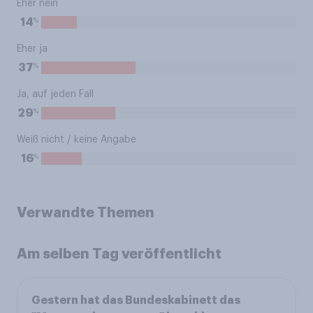
Eher nein
%
14
Eher ja
%
37
Ja, auf jeden Fall
%
29
Weiß nicht / keine Angabe
%
16
Verwandte Themen
Am selben Tag veröffentlicht
Gestern hat das Bundeskabinett das