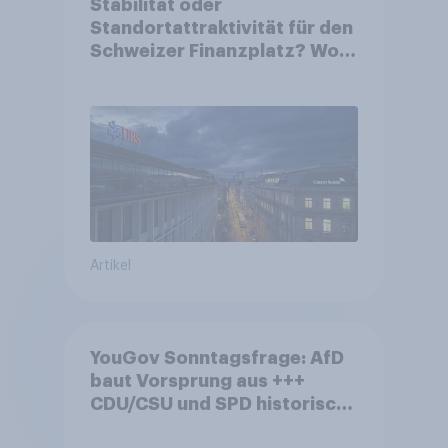
Stabilität oder
Standortattraktivität für den
Schweizer Finanzplatz? Wo
die Bevölkerung in der
Debatte um die Regulierung
von Grossbanken steht
Artikel
YouGov Sonntagsfrage: AfD
baut Vorsprung aus +++
CDU/CSU und SPD historisch
niedrig +++ Bürgerinnen und