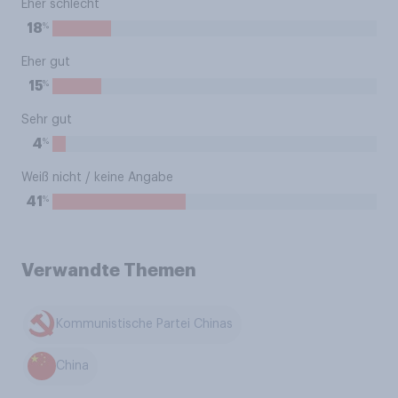
Eher schlecht
%
18
Eher gut
%
15
Sehr gut
%
4
Weiß nicht / keine Angabe
%
41
Verwandte Themen
Kommunistische Partei Chinas
China