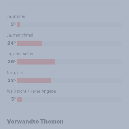
Ja, immer
%
3
Ja, manchmal
%
24
Ja, aber selten
%
36
Nein, nie
%
32
Weiß nicht / keine Angabe
%
5
Verwandte Themen