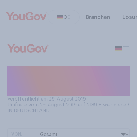
DE
Branchen
Lösu
Wenn Sie eine warme
Mahlzeit essen, salzen Sie
nach?
Veröffentlicht am 29. August 2019
Umfrage vom 29. August 2019 auf 2189
Erwachsene /
IN DEUTSCHLAND
VON: