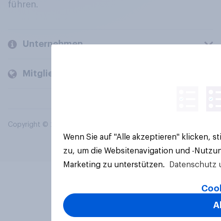
führen.
Unternehmen
Mitglieder und Kunden
Copyright © 2026 YouGov PLC. Alle Rechte vorbehalten.
Wenn Sie auf "Alle akzeptieren" klicken, 
zu, um die Websitenavigation und -Nutzun
Marketing zu unterstützen.
Datenschutz 
Cook
A