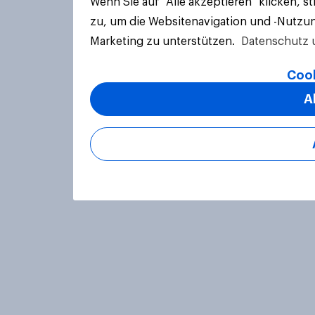
Wenn Sie auf "Alle akzeptieren" klicken, 
zu, um die Websitenavigation und -Nutzun
Marketing zu unterstützen.
Datenschutz 
Cook
A