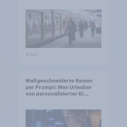
Deutsche steigen bei
längeren Strecken vom Auto
auf öffentliche
Verkehrsmittel um
Artikel
Maßgeschneiderte Reisen
per Prompt: Was Urlauber
von personalisierter KI
erwarten, und welche KI-
Tools bei der Reiseplanung
bereits genutzt werden