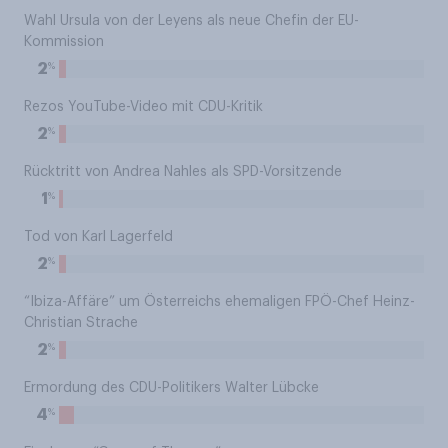
Wahl Ursula von der Leyens als neue Chefin der EU-
Kommission
%
2
Rezos YouTube-Video mit CDU-Kritik
%
2
Rücktritt von Andrea Nahles als SPD-Vorsitzende
%
1
Tod von Karl Lagerfeld
%
2
“Ibiza-Affäre” um Österreichs ehemaligen FPÖ-Chef Heinz-
Christian Strache
%
2
Ermordung des CDU-Politikers Walter Lübcke
%
4