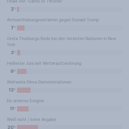
Finale von “Game of Thrones”
%
2
Amtsenthebungsverfahren gegen Donald Trump
%
7
Greta Thunbergs Rede bei den Vereinten Nationen in New
York
%
3
Heißester Juni seit Wetteraufzeichnung
%
9
Weltweite Klima-Demonstrationen
%
13
Ein anderes Ereignis
%
11
Weiß nicht / keine Angabe
%
20