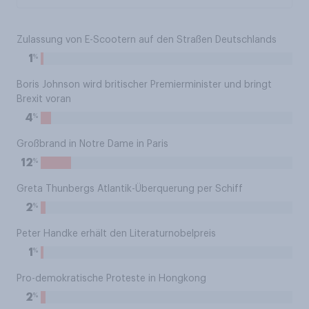
Zulassung von E-Scootern auf den Straßen Deutschlands
%
1
Boris Johnson wird britischer Premierminister und bringt
Brexit voran
%
4
Großbrand in Notre Dame in Paris
%
12
Greta Thunbergs Atlantik-Überquerung per Schiff
%
2
Peter Handke erhält den Literaturnobelpreis
%
1
Pro-demokratische Proteste in Hongkong
%
2