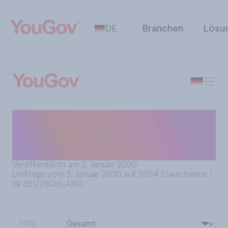
DE
Branchen
Lösu
Wenn Sie an das Jahr 2019
zurückdenken ‑ was war für
Sie das Ereignis des Jahres?
Veröffentlicht am 3. Januar 2020
Umfrage vom 3. Januar 2020 auf 9254
Erwachsene /
IN DEUTSCHLAND
VON: