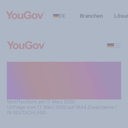
DE
Branchen
Lösu
Wieviel Toilettenpapier
haben Sie innerhalb der
letzten vier Wochen
gekauft?
Veröffentlicht am 17. März 2020
Umfrage vom 17. März 2020 auf 1844
Erwachsene /
IN DEUTSCHLAND