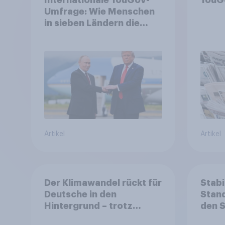
Umfrage: Wie Menschen
in sieben Ländern die
Rolle der USA, globale
Machtverschiebungen,
Bedrohungen und
Bündnisse bewerten
Artikel
Artikel
Der Klimawandel rückt für
Stabi
Deutsche in den
Stand
Hintergrund – trotz
den 
stabiler Überzeugung
Finan