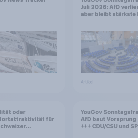
Juli 2026: AfD verlier
aber bleibt stärkste 
+++ Großes Bedürfn
nach Reformen in de
Bevölkerung
Artikel
lität oder
YouGov Sonntagsfra
ortattraktivität für
AfD baut Vorsprung
Schweizer
+++ CDU/CSU und SPD
zplatz? Wo die
historisch niedrig +