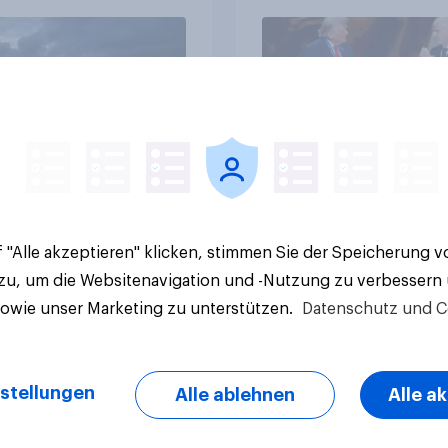
kerung in der
Bürgerinnen und Bür
te um die
wünschen sich Fußba
ierung von
WM ohne Politik
sbanken steht
Artikel
 "Alle akzeptieren" klicken, stimmen Sie der Speicherung 
 zu, um die Websitenavigation und -Nutzung zu verbessern
sowie unser Marketing zu unterstützen.
Datenschutz und C
stellungen
Alle ablehnen
Alle a