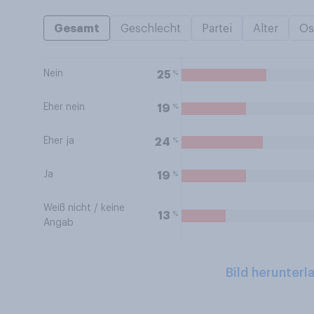
Gesamt
Geschlecht
Partei
Alter
Os
Nein
%
25
Eher nein
%
19
Eher ja
%
24
Ja
%
19
Weiß nicht / keine
%
13
Angab
Bild herunterl