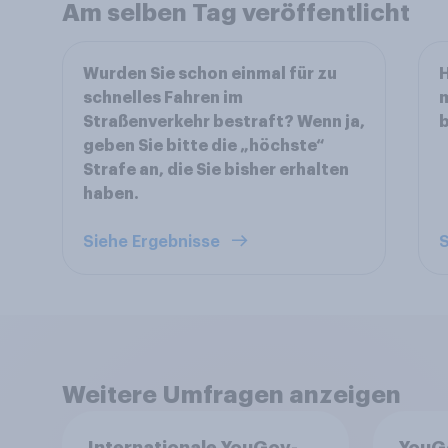
Am selben Tag veröffentlicht
Wurden Sie schon einmal für zu
H
schnelles Fahren im
m
Straßenverkehr bestraft? Wenn ja,
geben Sie bitte die „höchste“
Strafe an, die Sie bisher erhalten
haben.
Siehe Ergebnisse
S
Weitere Umfragen anzeigen
Internationale YouGov-
YouG