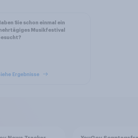
aben Sie schon einmal ein
ehrtägiges Musikfestival
besucht?
iehe Ergebnisse
ov News Tracker
YouGov Sonntagsfr