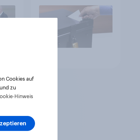
ger
ll-
Artikel
von Cookies auf
 und zu
ookie-Hinweis
kzeptieren