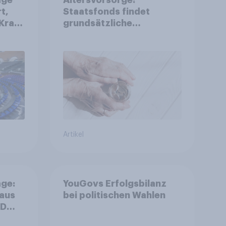
t,
Staatsfonds findet
Kraft
grundsätzliche
is
Zustimmung - Vertrauen,
r
Kosten und Sicherheit
entscheiden über die
Akzeptanz
Artikel
ge:
YouGovs Erfolgsbilanz
 aus
bei politischen Wahlen
++