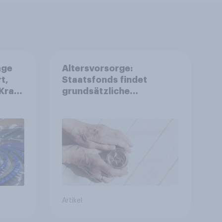
age
Altersvorsorge:
t,
Staatsfonds findet
Kraft
grundsätzliche
is
Zustimmung - Vertrauen,
r
Kosten und Sicherheit
entscheiden über die
Akzeptanz
Artikel