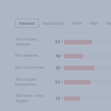
Gesamt
Geschlecht
Partei
Alter
Os
Voll und ganz
%
23
ablehnen
Eher ablehnen
%
16
Eher befürworten
%
25
Voll und ganz
%
22
befürworten
Weiß nicht / keine
%
13
Angabe