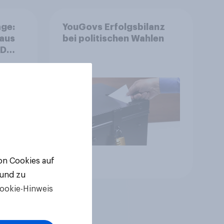
ge:
YouGovs Erfolgsbilanz
 aus
bei politischen Wahlen
++
ger
ll-
von Cookies auf
Artikel
 und zu
ookie-Hinweis