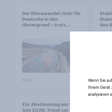
Der Klimawandel rückt für
Stabi
Deutsche in den
Stand
Hintergrund – trotz
den 
stabiler Überzeugung
Finan
Bevöl
Debat
Regul
Gros
Wenn Sie auf
Artikel
Artikel
Ihrem Gerät
analysieren 
Zur Abstimmung am 14.
Juni 2026: Trend zur