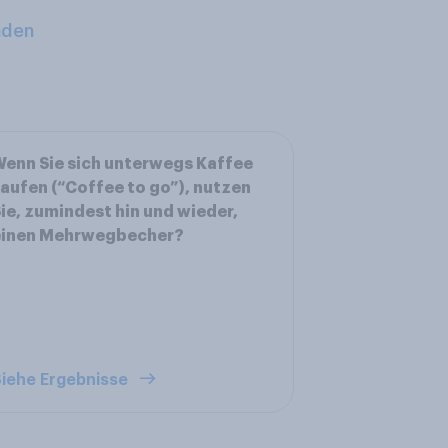
aden
enn Sie sich unterwegs Kaffee
aufen (“Coffee to go”), nutzen
ie, zumindest hin und wieder,
einen Mehrwegbecher?
iehe Ergebnisse