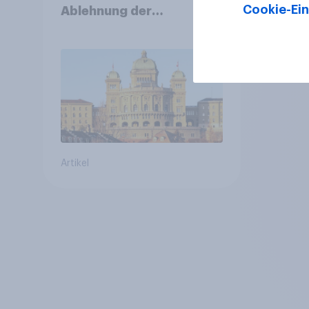
Cookie-Ein
Ablehnung der
Bevölkerungsobergrenze
verstetigt sich, Chancen
für Annahme des
Zivildienstgesetz sinken
Artikel