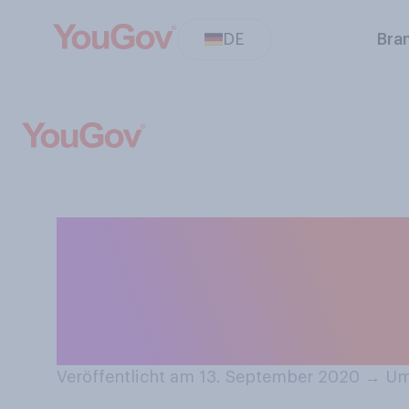
DE
Bra
Würden Sie die 
Moria von der I
ablehnen?
Veröffentlicht am 13. September 2020
→
Umf