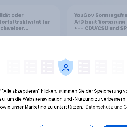
lität oder
YouGov Sonntagsfra
ortattraktivität für
AfD baut Vorsprung
Schweizer
+++ CDU/CSU und SPD
zplatz? Wo die
historisch niedrig +
kerung in der
Bürgerinnen und Bür
te um die
wünschen sich Fußba
ierung von
WM ohne Politik
sbanken steht
 "Alle akzeptieren" klicken, stimmen Sie der Speicherung 
Artikel
 zu, um die Websitenavigation und -Nutzung zu verbessern
sowie unser Marketing zu unterstützen.
Datenschutz und C