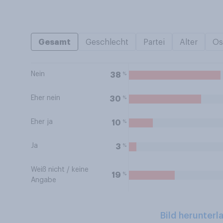
Gesamt
Geschlecht
Partei
Alter
Os
Nein
%
38
Eher nein
%
30
Eher ja
%
10
Ja
%
3
Weiß nicht / keine
%
19
Angabe
Bild herunterl