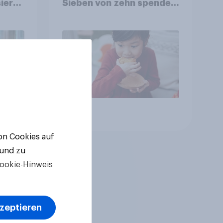
ierte
Sieben von zehn spenden,
fast die Hälfte arbeitet
freiwillig
Artikel
von Cookies auf
 und zu
ookie-Hinweis
kzeptieren