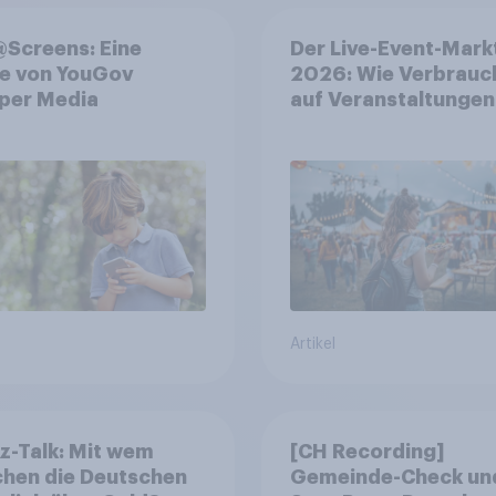
Screens: Eine
Der Live-Event-Mark
ie von YouGov
2026: Wie Verbrauc
per Media
auf Veranstaltungen
aufmerksam werden
wo sie Tickets kaufe
Artikel
z-Talk: Mit wem
[CH Recording]
chen die Deutschen
Gemeinde-Check un