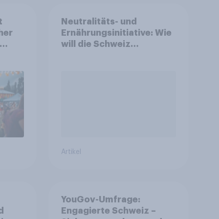
t
Neutralitäts- und
her
Ernährungsinitiative: Wie
will die Schweiz
 und
abstimmen?
n
Artikel
YouGov-Umfrage:
d
Engagierte Schweiz –