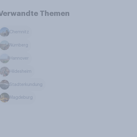
Verwandte Themen
Chemnitz
Nürnberg
Hannover
Hildesheim
Stadterkundung
Magdeburg