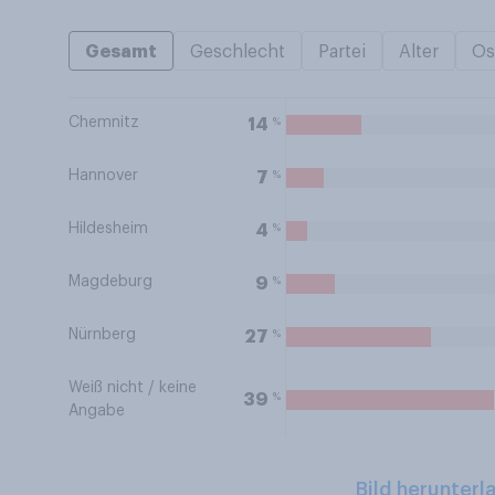
Gesamt
Geschlecht
Partei
Alter
Os
Chemnitz
%
14
Hannover
%
7
Hildesheim
%
4
Magdeburg
%
9
Nürnberg
%
27
Weiß nicht / keine
%
39
Angabe
Bild herunterl