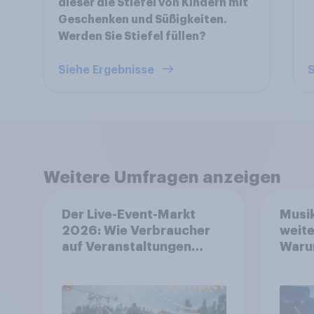
dieser die Stiefel von Kindern mit
Geschenken und Süßigkeiten.
Werden Sie Stiefel füllen?
Siehe Ergebnisse
S
Weitere Umfragen anzeigen
Der Live-Event-Markt
Musik
2026: Wie Verbraucher
weite
auf Veranstaltungen
Waru
aufmerksam werden und
sind,
wo sie Tickets kaufen
greif