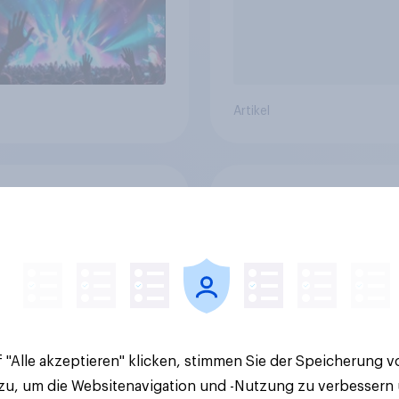
Artikel
Recording]
YouGov-Umfrage:
inde-Check und
Engagierte Schweiz 
Pop – Datenbasierte
Sieben von zehn spe
egien für
fast die Hälfte arbei
inden
freiwillig
 "Alle akzeptieren" klicken, stimmen Sie der Speicherung 
 zu, um die Websitenavigation und -Nutzung zu verbessern