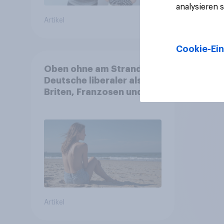
analysieren 
Artikel
Artikel
Cookie-Ein
Oben ohne am Strand:
Deutsche liberaler als
Briten, Franzosen und
Italiener
Artikel