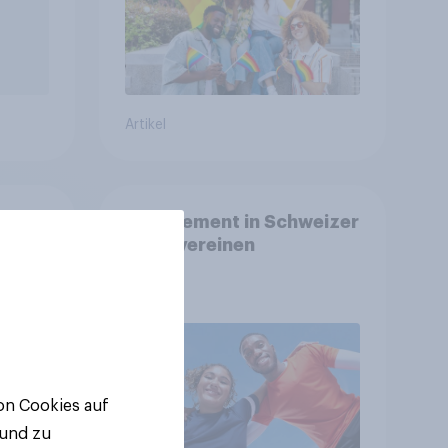
Artikel
Engagement in Schweizer
–
Sportvereinen
nden,
tet
von Cookies auf
 und zu