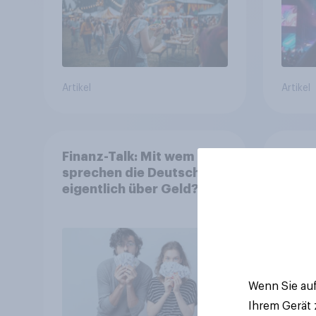
Artikel
Artikel
Finanz-Talk: Mit wem
[CH 
sprechen die Deutschen
Geme
eigentlich über Geld?
Strat
Strat
Geme
Wenn Sie auf
Ihrem Gerät