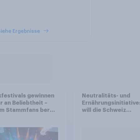
iehe Ergebnisse
festivals gewinnen
Neutralitäts- und
r an Beliebtheit –
Ernährungsinitiative
m Stammfans bereit
will die Schweiz
 tief in die Tasche zu
abstimmen?
en