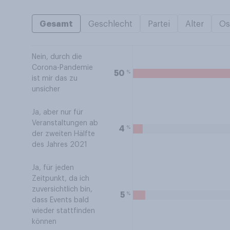
Gesamt
Geschlecht
Partei
Alter
Os
Nein, durch die
Corona-Pandemie
%
50
ist mir das zu
unsicher
Ja, aber nur für
Veranstaltungen ab
%
4
der zweiten Hälfte
des Jahres 2021
Ja, für jeden
Zeitpunkt, da ich
zuversichtlich bin,
%
5
dass Events bald
wieder stattfinden
können